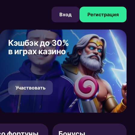
Вход
Регистрация
Кэшбэк до 30%
в играх казино
Участвовать
со фортуны
Бонусы