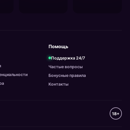
Помощь
Поддержка 24/7
я
Частые вопросы
енциальности
Бонусные правила
ра
Контакты
18+